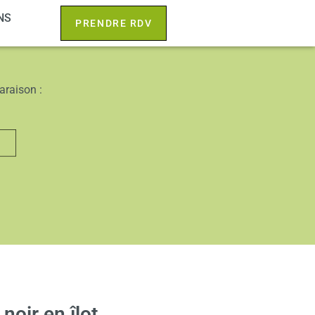
NS
PRENDRE RDV
araison :
noir en îlot