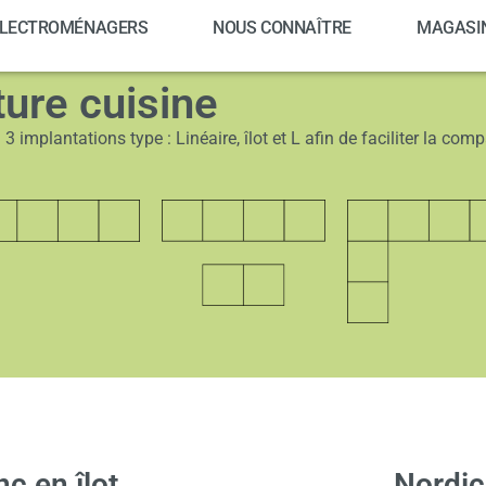
LECTROMÉNAGERS
NOUS CONNAÎTRE
MAGASI
ture cuisine
 implantations type : Linéaire, îlot et L afin de faciliter la comp
nc en îlot
Nordic 