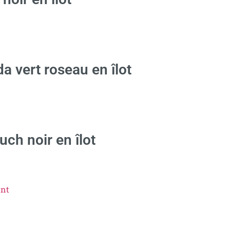
a vert roseau en îlot
uch noir en îlot
ant