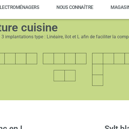
LECTROMÉNAGERS
NOUS CONNAÎTRE
MAGASI
ture cuisine
 implantations type : Linéaire, îlot et L afin de faciliter la comp
nc en L
Sylt bl