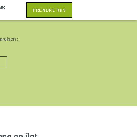
NS
PRENDRE RDV
araison :
anc en îlot