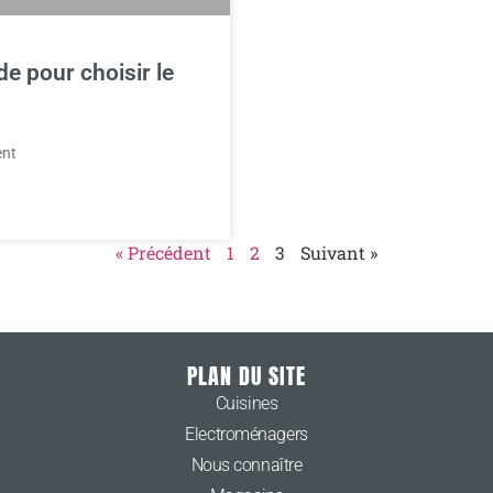
e pour choisir le
ent
« Précédent
1
2
3
Suivant »
PLAN DU SITE
Cuisines
Electroménagers
Nous connaître